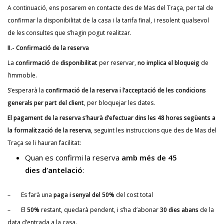
A continuació, ens posarem en contacte des de Mas del Traça, per tal de
confirmar la disponibilitat de la casa i la tarifa final, i resolent qualsevol
de les consultes que s’hagin pogut realitzar.
II.- Confirmació de la reserva
La
confirmació
de
disponibilitat
per reservar,
no implica el bloqueig
de
l’immoble.
S’esperarà la
confirmació de la reserva i l’acceptació de les condicions
generals per part del client
, per bloquejar les dates.
El pagament de la reserva s’haurà d’efectuar dins les 48 hores següents a
la formalització de la reserva
, seguint les instruccions que des de Mas del
Traça se li hauran facilitat:
Quan es confirmi la reserva
amb més de 45
dies d’antelació
:
– Es farà una
paga i senyal del 50%
del cost total
– El
50%
restant, quedarà pendent, i s’ha d’abonar
30 dies abans
de la
data d’entrada a la casa.