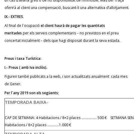
En cas d’avaria greu o de no disponibilitat de l’immoble, Mas del Traça
oferirà al client una compensació, buscant-li una alternativa d’allotjament.
IX.- EXTRES
.
Al final de l´ocupació
el client haurà de pagar les quantitats
meritades
per els serveis complementaris – no previstos en el preu
concertat inicialment – dels que hagi disposat durant la seva estada.
Preus i taxa Turística:
I.- Preus ( amb Iva inclòs).
Figuren també publicats a la web, i son actualitzats anualment cada mes
de Gener
.
Per l´any 2019 son els següents:
TEMPORADA BAIXA
–
CAP DE SETMANA: 4 Habitacions / 8+2 places …………….. 500 € SETMANA SEN
Habitacions / 8+2 places ………….1.000 €