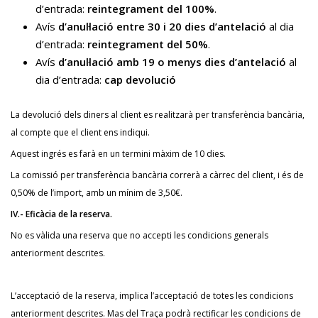
d’entrada:
reintegrament del 100%
.
Avís
d’anul·lació entre 30 i 20 dies d’antelació
al dia
d’entrada:
reintegrament del 50%
.
Avís
d’anul·lació amb 19 o menys dies d’antelació
al
dia d’entrada:
cap devolució
La devolució dels diners al client es realitzarà per transferència bancària,
al compte que el client ens indiqui.
Aquest ingrés es farà en un termini màxim de 10 dies.
La comissió per transferència bancària correrà a càrrec del client, i és de
0,50% de l’import, amb un mínim de 3,50€.
IV.- Eficàcia de la reserva.
No es vàlida una reserva que no accepti les condicions generals
anteriorment descrites.
L’acceptació de la reserva, implica l’acceptació de totes les condicions
anteriorment descrites. Mas del Traça podrà rectificar les condicions de