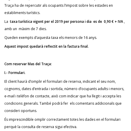
Traça ha de repercutir als ocupants l’impost sobre les estades en
establiments turístics.
La
taxa turística vigent per el 2019 per persona i dia es de 0,90 € + IVA
,
amb un màxim de 7 dies.
Queden exempts d’aquesta taxa els menors de 16 anys.
Aquest impost quedarà reflectit en la factura final.
Com reservar Mas del Traça:
I.- Formulari.
El client haurà d’omplir el formulari de reserva, indicant el seu nom,
cognoms, dates d’entrada i sortida, número d’ocupants adults i menors,
e-mail i telèfon de contacte, això com indicar que ha llegit i accepta les
condicions generals. També podrà fer els comentaris addicionals que
consideri oportuns.
És imprescindible omplir correctament totes les dades en el formulari
perquè la consulta de reserva sigui efectiva.