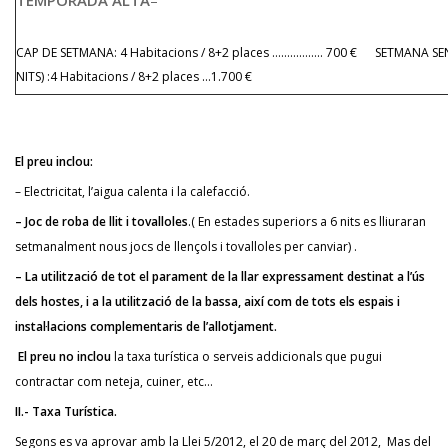
TEMPORADA ALTA
–
CAP DE SETMANA: 4 Habitacions / 8+2 places …………….. 700 € SETMANA SE
NITS) :4 Habitacions / 8+2 places …1.700 €
El preu inclou:
– Electricitat, l’aigua calenta i la calefacció.
– Joc de roba de llit i tovalloles
.( En estades superiors a 6 nits es lliuraran
setmanalment nous jocs de llençols i tovalloles per canviar) .
– La utilització de tot el parament de la llar expressament destinat a l’ús
dels hostes, i a la utilització de la bassa, així com de tots els espais i
instal·lacions complementaris de l’allotjament.
El preu no inclou
la taxa turística o serveis addicionals que pugui
contractar com neteja, cuiner, etc…
II.- Taxa Turística.
Segons es va aprovar amb la Llei 5/2012, el 20 de març del 2012, Mas del