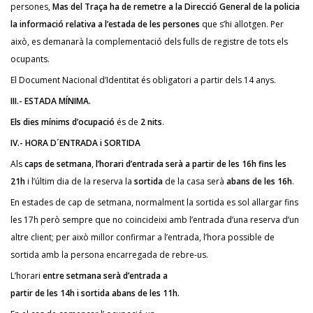
persones,
Mas del Traça ha de remetre a la Direcció General de la policia
la informació relativa a l’estada de les persones
que s’hi allotgen. Per
això, es demanarà la complementació dels fulls de registre de tots els
ocupants.
El Document Nacional d’Identitat és obligatori a partir dels 14 anys.
III.- ESTADA MÍNIMA.
Els dies mínims d’ocupació
és de
2 nits
.
IV.- HORA D´ENTRADA i SORTIDA
Als
caps de setmana
,
l’horari d’entrada serà a partir de les 16h fins les
21h
i l’últim dia de la reserva la
sortida
de la casa serà
abans de les 16h
.
En estades de cap de setmana, normalment la sortida es sol allargar fins
les 17h però sempre que no coincideixi amb l’entrada d’una reserva d’un
altre client; per això millor confirmar a l’entrada, l’hora possible de
sortida amb la persona encarregada de rebre-us.
L’horari
entre setmana serà d’entrada a
partir de les 14h i sortida abans de les 11h.