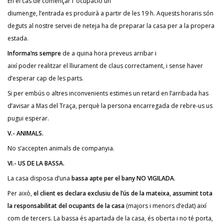
En el cas de començar l’ ocupació un
diumenge, l’entrada es produirà a partir de les 19 h.
Aquests horaris són
deguts al nostre servei de neteja ha de preparar la casa per a la propera
estada.
Informa’ns sempre
de a quina hora preveus arribar i
així poder realitzar el lliurament de claus correctament, i sense haver
d’esperar cap de les parts.
Si per embús o altres inconvenients estimes un retard en l’arribada has
d’avisar a Mas del Traça, perquè la persona encarregada de rebre-us us
pugui esperar.
V.- ANIMALS.
No s’accepten animals de companyia.
VI.-
US DE LA BASSA.
La casa disposa d’una
bassa apte per el bany NO VIGILADA
.
Per això,
el client es declara exclusiu de l’ús de la mateixa, assumint tota
la responsabilitat del ocupants de la casa
(majors i menors d’edat) així
com de tercers. La bassa és apartada de la casa, és oberta i no té porta,