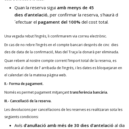
Quan la reserva sigui
amb menys de 45
dies d’antelació
, per confirmar la reserva, s’haurà d
´efectuar el
pagament del 100%
del cost total.
Una vegada rebut l’ingrés, li confirmarem via correu electrònic.
En cas de no rebre l’ingrés en el compte bancari després de cinc dies
des de data de la confirmació, Mas del Traça la donarà per eliminada.
Quan rebem al nostre compte corrent l’import total de la reserva, es
notificarà al client de l’ arribada de l’ingrés, i les dates es bloquejaran en
el calendari de la mateixa pàgina web.
II.- Forma de pagament.
Només es permet pagament mitjançant
transferència bancària.
III.- Cancel·lació de la reserva.
Les devolucions per cancel·lacions de les reserves es realitzaran sota les
següents condicions:
Avís
d’anul·lació amb més de 30 dies d’antelació
al dia