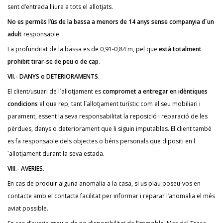
sent d’entrada lliure a tots el allotjats.
No es permès l’ús de la bassa a menors de 14 anys sense companyia d´un
adult
responsable.
La profunditat de la bassa es de 0,91-0,84 m, pel que
està totalment
prohibit tirar-se de peu o de cap
.
VII.-
DANYS o DETERIORAMENTS
.
El client/usuari de l´allotjament es
compromet a entregar en idèntiques
condicions
el que rep, tant l´allotjament turístic com el seu mobiliari i
parament, essent la seva responsabilitat la reposició i reparació de les
pèrdues, danys o deteriorament que li siguin imputables. El client també
es fa responsable dels objectes o béns personals que dipositi en l
´allotjament durant la seva estada.
VIII.- AVERIES
.
En cas de produir alguna anomalia a la casa, si us plau poseu-vos en
contacte amb el contacte facilitat per informar i reparar l’anomalia el més
aviat possible.