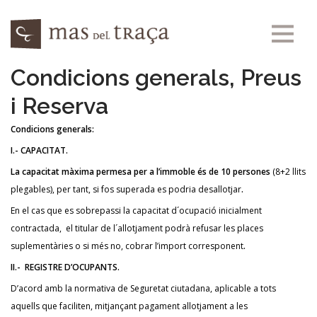
Vés al contingut
Condicions generals, Preus
LA CASA
i Reserva
LES HABITACIONS
LA BASSA
Condicions generals:
TARIFES I RESERVES
I.- CAPACITAT.
ACTIVITATS
La capacitat màxima permesa per a l’immoble és de 10 persones
(8+2 llits
plegables), per tant, si fos superada es podria desallotjar
.
COM ARRIBAR
En el cas que es sobrepassi la capacitat d´ocupació inicialment
CA
contractada, el titular de l´allotjament podrà refusar les places
suplementàries o si més no, cobrar l’import corresponent
.
II.- REGISTRE D’OCUPANTS.
D’acord amb la normativa de Seguretat ciutadana, aplicable a tots
aquells que faciliten, mitjançant pagament allotjament a les