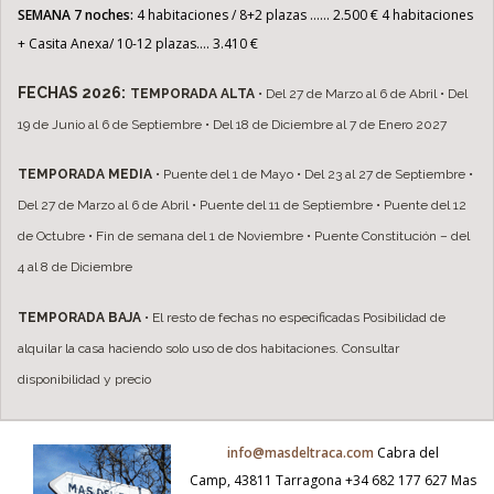
SEMANA 7 noches:
4 habitaciones / 8+2 plazas …… 2.500 €
4 habitaciones
+ Casita Anexa/ 10-12 plazas…. 3.410 €
FECHAS 2026:
TEMPORADA ALTA
• Del 27 de Marzo al 6 de Abril
• Del
19 de Junio al 6 de Septiembre
• Del 18 de Diciembre al 7 de Enero 2027
TEMPORADA MEDIA
• Puente del 1 de Mayo
• Del 23 al 27 de Septiembre
•
Del 27 de Marzo al 6 de Abril
• Puente del 11 de Septiembre
• Puente del 12
de Octubre
• Fin de semana del 1 de Noviembre
• Puente Constitución – del
4 al 8 de Diciembre
TEMPORADA BAJA
• El resto de fechas no especificadas
Posibilidad de
alquilar la casa haciendo solo uso de dos habitaciones. Consultar
disponibilidad y precio
info@masdeltraca.com
Cabra del
Camp, 43811 Tarragona
+34 682 177 627
Mas