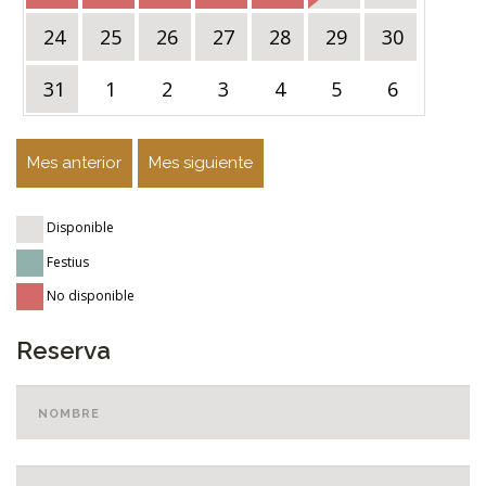
24
25
26
27
28
29
30
28
31
1
2
3
4
5
6
Mes anterior
Mes siguiente
Disponible
Festius
No disponible
Reserva
Nombre
*