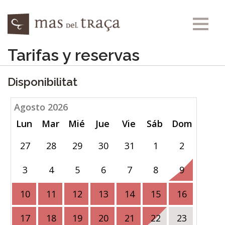
Pasar al contenido principal
Tarifas y reservas
LA CASA
LAS HABITACIONES
Disponibilitat
LA BALSA
TARIFAS Y RESERVAS
Agosto 2026
Sep
Lun
Mar
Mié
Jue
Vie
Sáb
Dom
Lun
ACTIVIDADES
COM ARRIBAR
27
28
29
30
31
1
2
31
COMO LLEGAR
3
4
5
6
7
8
9
7
ES
10
11
12
13
14
15
16
14
17
18
19
20
21
22
23
21